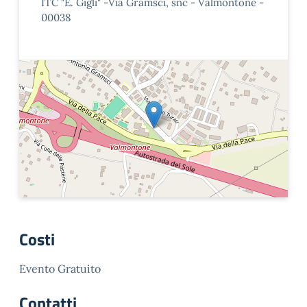
ITC "E. Gigli" -Via Gramsci, snc - Valmontone -
00038
Costi
Evento Gratuito
Contatti