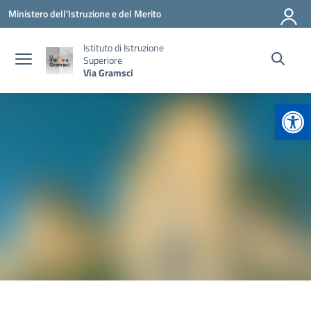
Vai ai contenuti
Vai al menu di navigazione
Vai al footer
Ministero dell'Istruzione e del Merito
Istituto di Istruzione
Superiore
Via Gramsci
Apr