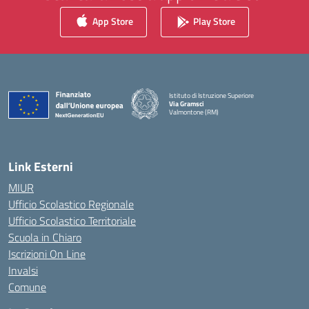
App Store
Play Store
Istituto di Istruzione Superiore
Via Gramsci
Valmontone (RM)
— Visita la pagina iniziale della scuola
Link Esterni
MIUR
Ufficio Scolastico Regionale
Ufficio Scolastico Territoriale
Scuola in Chiaro
Iscrizioni On Line
Invalsi
Comune