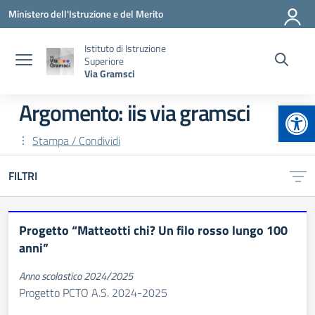
Vai ai contenuti
Vai al menu di navigazione
Vai al footer
Ministero dell'Istruzione e del Merito
Istituto di Istruzione
Superiore
Via Gramsci
Apr
Argomento: iis via gramsci
Stampa / Condividi
FILTRI
Progetto “Matteotti chi? Un filo rosso lungo 100
anni”
Anno scolastico 2024/2025
Progetto PCTO A.S. 2024-2025