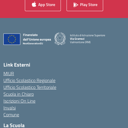
App Store
Play Store
Istituto di Istruzione Superiore
Via Gramsci
Valmontone (RM)
— Visita la pagina iniziale della scuola
Link Esterni
MIUR
Ufficio Scolastico Regionale
Ufficio Scolastico Territoriale
Scuola in Chiaro
Iscrizioni On Line
Invalsi
Comune
La Scuola