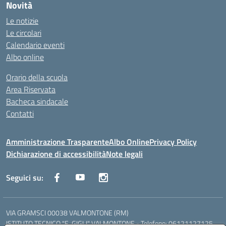
Novità
Le notizie
Le circolari
Calendario eventi
Albo online
Orario della scuola
Area Riservata
Bacheca sindacale
Contatti
Amministrazione Trasparente
Albo Online
Privacy Policy
Dichiarazione di accessibilità
Note legali
Seguici su:
VIA GRAMSCI 00038 VALMONTONE (RM)
ISTITUTO TECNICO "E. GIGLI" VALMONTONE - Telefono: 06121127125