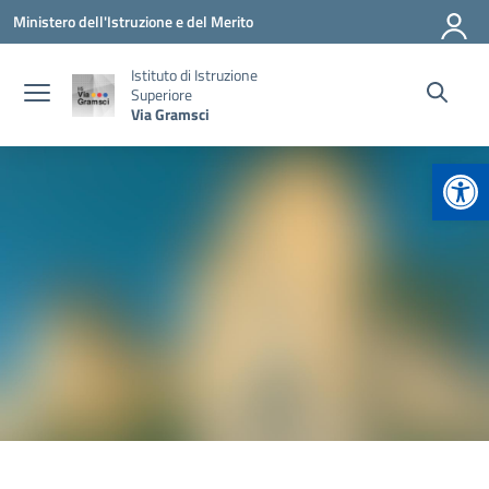
Vai ai contenuti
Vai al menu di navigazione
Vai al footer
Ministero dell'Istruzione e del Merito
Istituto di Istruzione
Superiore
Via Gramsci
Apr