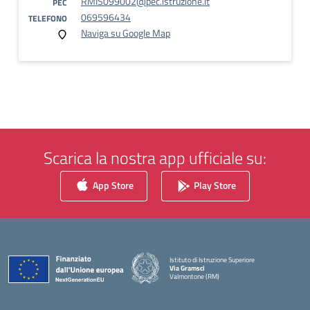
RMIS099002@pec.istruzione.it
PEC
069596434
TELEFONO
Naviga su Google Map
Scarica la nostra app ufficiale su:
App Store
Play Store
Istituto di Istruzione Superiore
Via Gramsci
Valmontone (RM)
— Visita la pagina iniziale della scuola