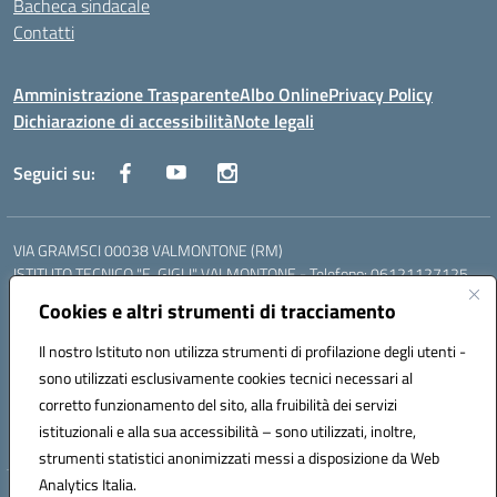
Bacheca sindacale
Contatti
Amministrazione Trasparente
Albo Online
Privacy Policy
Dichiarazione di accessibilità
Note legali
Seguici su:
VIA GRAMSCI 00038 VALMONTONE (RM)
ISTITUTO TECNICO "E. GIGLI" VALMONTONE - Telefono: 06121127125
ISTITUTO PROFESSIONALE "P.P. DELFINO" COLLEFERRO - Telefono:
Cookies e altri strumenti di tracciamento
06121126825
LICEO DELLE SCIENZE UMANE "P.L. NERVI" SEGNI - Telefono:
Il nostro Istituto non utilizza strumenti di profilazione degli utenti -
06121126845
sono utilizzati esclusivamente cookies tecnici necessari al
Mail: RMIS099002@istruzione.it - PEC: RMIS099002@pec.istruzione.it
corretto funzionamento del sito, alla fruibilità dei servizi
Codice meccanografico: RMIS099002
istituzionali e alla sua accessibilità – sono utilizzati, inoltre,
Codice fiscale: 95036960581
strumenti statistici anonimizzati messi a disposizione da Web
Analytics Italia.