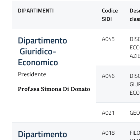
DIPARTIMENTI
Codice
Desc
SIDI
clas
Dipartimento
A045
DIS
ECO
Giuridico-
AZI
Economico
Presidente
A046
DIS
GIU
Prof.ssa Simona Di Donato
ECO
A021
GEO
Dipartimento
A018
FIL