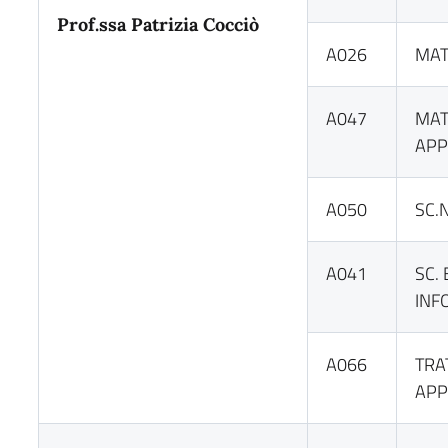
Prof.ssa Patrizia Cocciò
A026
MAT
A047
MAT
APP
A050
SC.N
A041
SC.
INF
A066
TRAT
APP