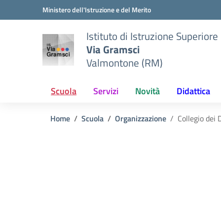
Vai ai contenuti
Vai al menu di navigazione
Vai al footer
Ministero dell'Istruzione e del Merito
Istituto di Istruzione Superiore
Via Gramsci
Valmontone (RM)
Scuola
Servizi
Novità
Didattica
Home
Scuola
Organizzazione
Collegio dei 