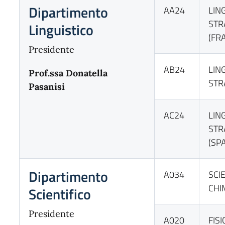
Dipartimento
AA24
LING
STR
Linguistico
(FR
Presidente
AB24
LING
Prof.ssa Donatella
STR
Pasanisi
AC24
LING
STR
(SP
Dipartimento
A034
SCI
CHIM
Scientifico
Presidente
A020
FISI