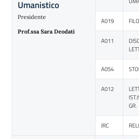
UM
Umanistico
Presidente
A019
FIL
Prof.ssa Sara Deodati
A011
DIS
LET
A054
STO
A012
LET
IST.
GR.
IRC
REL