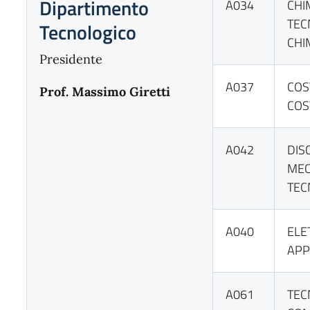
Dipartimento
A034
CHI
TEC
Tecnologico
CHI
Presidente
A037
COS
Prof. Massimo Giretti
COST
A042
DIS
MEC
TEC
A040
ELE
APP
A061
TEC