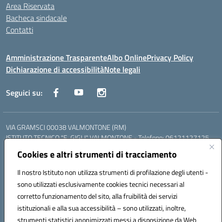
Area Riservata
Bacheca sindacale
Contatti
Amministrazione Trasparente
Albo Online
Privacy Policy
Dichiarazione di accessibilità
Note legali
Seguici su:
VIA GRAMSCI 00038 VALMONTONE (RM)
ISTITUTO TECNICO "E. GIGLI" VALMONTONE - Telefono: 06121127125
ISTITUTO PROFESSIONALE "P.P. DELFINO" COLLEFERRO - Telefono:
Cookies e altri strumenti di tracciamento
06121126825
LICEO DELLE SCIENZE UMANE "P.L. NERVI" SEGNI - Telefono:
Il nostro Istituto non utilizza strumenti di profilazione degli utenti -
06121126845
sono utilizzati esclusivamente cookies tecnici necessari al
Mail: RMIS099002@istruzione.it - PEC: RMIS099002@pec.istruzione.it
corretto funzionamento del sito, alla fruibilità dei servizi
Codice meccanografico: RMIS099002
istituzionali e alla sua accessibilità – sono utilizzati, inoltre,
Codice fiscale: 95036960581
strumenti statistici anonimizzati messi a disposizione da Web