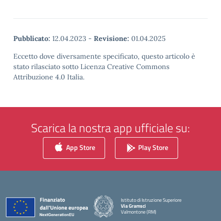
Pubblicato:
12.04.2023
-
Revisione:
01.04.2025
Eccetto dove diversamente specificato, questo articolo è
stato rilasciato sotto Licenza Creative Commons
Attribuzione 4.0 Italia.
Scarica la nostra app ufficiale su:
App Store
Play Store
Istituto di Istruzione Superiore
Via Gramsci
Valmontone (RM)
— Visita la pagina iniziale della scuola