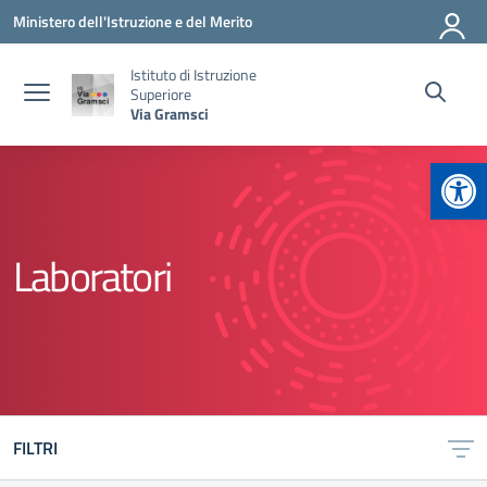
Vai ai contenuti
Vai al menu di navigazione
Vai al footer
Ministero dell'Istruzione e del Merito
Istituto di Istruzione
Superiore
Via Gramsci
Apr
Laboratori
FILTRI