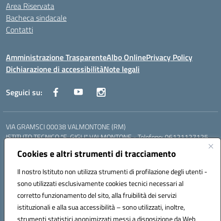
Area Riservata
Bacheca sindacale
Contatti
Amministrazione Trasparente
Albo Online
Privacy Policy
Dichiarazione di accessibilità
Note legali
Seguici su:
VIA GRAMSCI 00038 VALMONTONE (RM)
ISTITUTO TECNICO "E. GIGLI" VALMONTONE - Telefono: 06121127125
ISTITUTO PROFESSIONALE "P.P. DELFINO" COLLEFERRO - Telefono:
Cookies e altri strumenti di tracciamento
06121126825
LICEO DELLE SCIENZE UMANE "P.L. NERVI" SEGNI - Telefono:
Il nostro Istituto non utilizza strumenti di profilazione degli utenti -
06121126845
sono utilizzati esclusivamente cookies tecnici necessari al
Mail: RMIS099002@istruzione.it - PEC: RMIS099002@pec.istruzione.it
corretto funzionamento del sito, alla fruibilità dei servizi
Codice meccanografico: RMIS099002
istituzionali e alla sua accessibilità – sono utilizzati, inoltre,
Codice fiscale: 95036960581
strumenti statistici anonimizzati messi a disposizione da Web