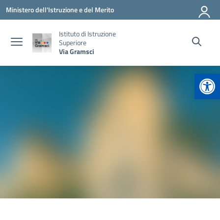
Vai ai contenuti
Vai al menu di navigazione
Vai al footer
Ministero dell'Istruzione e del Merito
Istituto di Istruzione
Superiore
Via Gramsci
Apr