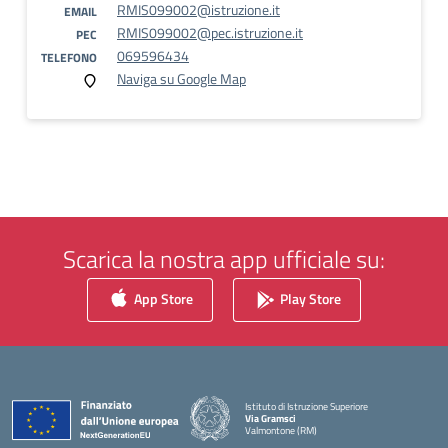
RMIS099002@istruzione.it
EMAIL
RMIS099002@pec.istruzione.it
PEC
069596434
TELEFONO
Naviga su Google Map
Scarica la nostra app ufficiale su:
App Store
Play Store
Istituto di Istruzione Superiore
Via Gramsci
Valmontone (RM)
— Visita la pagina iniziale della scuola