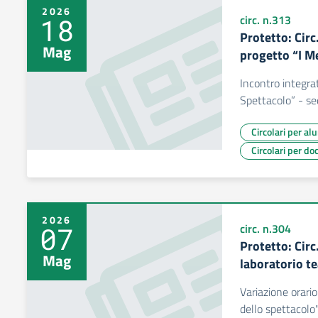
2026
18
circ. n.313
Protetto: Circ
Mag
progetto “I Me
Incontro integrat
Spettacolo” - s
Circolari per al
Circolari per do
2026
07
circ. n.304
Protetto: Circ
Mag
laboratorio te
Variazione orario
dello spettacolo