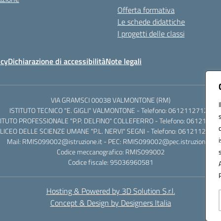
Offerta formativa
Le schede didattiche
I progetti delle classi
icy
Dichiarazione di accessibilità
Note legali
VIA GRAMSCI 00038 VALMONTONE (RM)
ISTITUTO TECNICO "E. GIGLI" VALMONTONE - Telefono: 06121127125
TITUTO PROFESSIONALE "P.P. DELFINO" COLLEFERRO - Telefono: 06121126
LICEO DELLE SCIENZE UMANE "P.L. NERVI" SEGNI - Telefono: 0612112684
Mail: RMIS099002@istruzione.it - PEC: RMIS099002@pec.istruzione.it
Codice meccanografico: RMIS099002
Codice fiscale: 95036960581
Hosting & Powered by 3D Solution S.r.l.
Concept & Design by Designers Italia