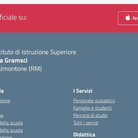
iciale su:
App
tituto di Istruzione Superiore
ia Gramsci
almontone (RM)
Visita la pagina iniziale della scuola
la
I Servizi
zione
Personale scolastico
Famiglie e studenti
ne
Percorsi di studio
della scuola
Tutti i servizi
della scuola
Didattica
azione