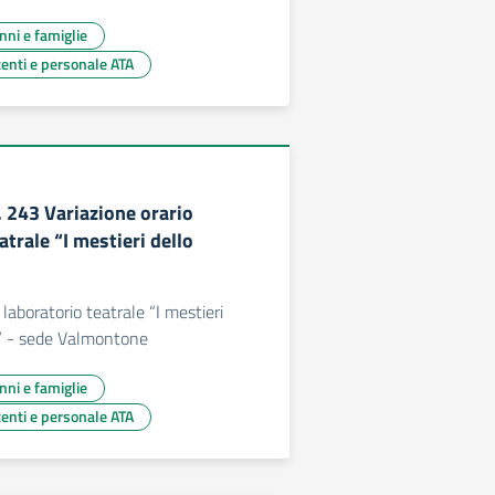
unni e famiglie
centi e personale ATA
. 243 Variazione orario
atrale “I mestieri dello
 laboratorio teatrale “I mestieri
o” - sede Valmontone
unni e famiglie
centi e personale ATA