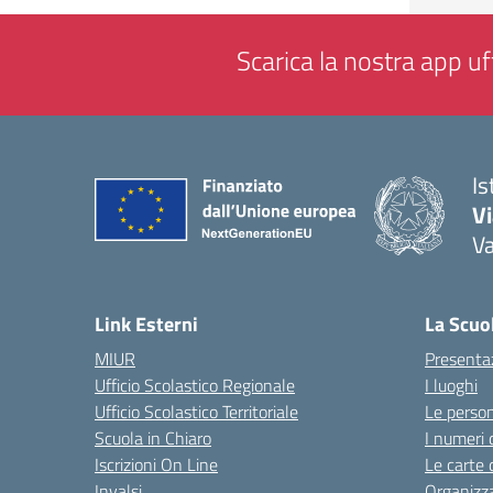
Scarica la nostra app uff
Is
V
V
— 
Link Esterni
La Scuo
MIUR
Presenta
Ufficio Scolastico Regionale
I luoghi
Ufficio Scolastico Territoriale
Le perso
Scuola in Chiaro
I numeri 
Iscrizioni On Line
Le carte 
Invalsi
Organizz