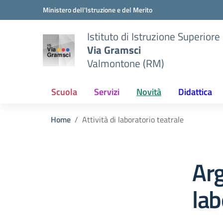
Vai ai contenuti
Vai al menu di navigazione
Vai al footer
Ministero dell'Istruzione e del Merito
Istituto di Istruzione Superiore
Via Gramsci
Valmontone (RM)
Scuola
Servizi
Novità
Didattica
Home
Attività di laboratorio teatrale
Arg
lab