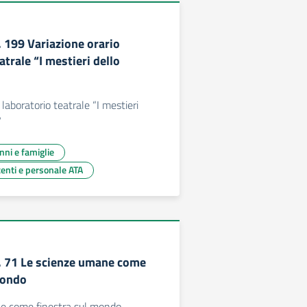
. 199 Variazione orario
atrale “I mestieri dello
 laboratorio teatrale “I mestieri
”
unni e famiglie
centi e personale ATA
c. 71 Le scienze umane come
mondo
e come finestra sul mondo -