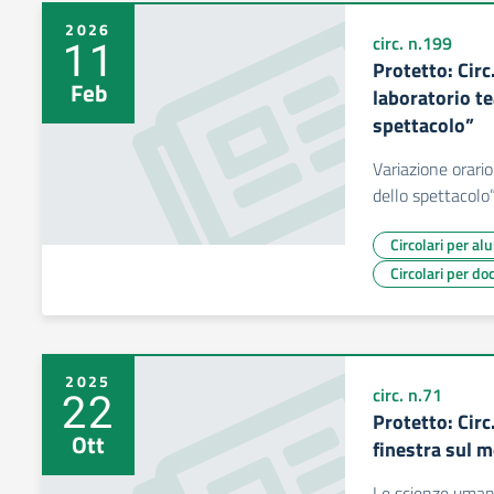
2026
11
circ. n.199
Protetto: Circ
Feb
laboratorio te
spettacolo”
Variazione orario
dello spettacolo
Circolari per al
Circolari per do
2025
22
circ. n.71
Protetto: Cir
Ott
finestra sul 
Le scienze uman