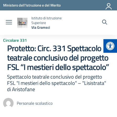
Vai ai contenuti
Vai al menu di navigazione
Vai al footer
Ministero dell'Istruzione e del Merito
Istituto di Istruzione
Superiore
Via Gramsci
Apr
Circolare 331
Protetto: Circ. 331 Spettacolo
teatrale conclusivo del progetto
FSL “I mestieri dello spettacolo”
Spettacolo teatrale conclusivo del progetto
FSL "I mestieri dello spettacolo" – "Lisistrata"
di Aristofane
Personale scolastico