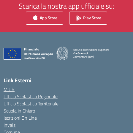
Scarica la nostra app ufficiale su:
App Store
Play Store
Istituto di Istruzione Superiore
Via Gramsci
Valmontone (RM)
— Visita la pagina iniziale della scuola
Link Esterni
MIUR
Ufficio Scolastico Regionale
Ufficio Scolastico Territoriale
Scuola in Chiaro
Iscrizioni On Line
Invalsi
Comune