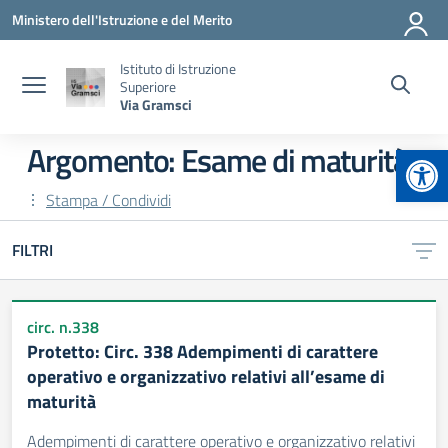
Vai ai contenuti
Vai al menu di navigazione
Vai al footer
Ministero dell'Istruzione e del Merito
Istituto di Istruzione
Superiore
Via Gramsci
Apr
Argomento: Esame di maturità
Stampa / Condividi
FILTRI
circ. n.338
Protetto: Circ. 338 Adempimenti di carattere
operativo e organizzativo relativi all’esame di
maturità
Adempimenti di carattere operativo e organizzativo relativi