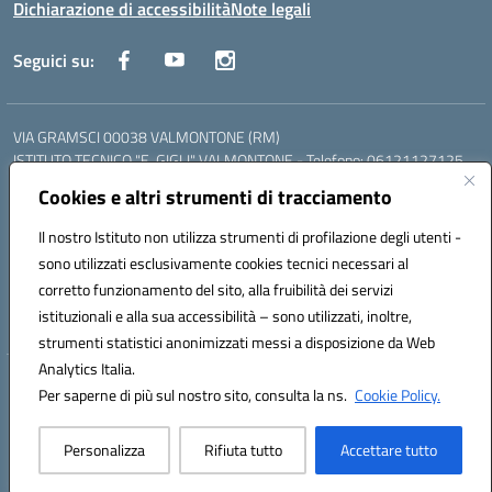
Dichiarazione di accessibilità
Note legali
Seguici su:
VIA GRAMSCI 00038 VALMONTONE (RM)
ISTITUTO TECNICO "E. GIGLI" VALMONTONE - Telefono: 06121127125
ISTITUTO PROFESSIONALE "P.P. DELFINO" COLLEFERRO - Telefono:
Cookies e altri strumenti di tracciamento
06121126825
LICEO DELLE SCIENZE UMANE "P.L. NERVI" SEGNI - Telefono:
Il nostro Istituto non utilizza strumenti di profilazione degli utenti -
06121126845
sono utilizzati esclusivamente cookies tecnici necessari al
Mail: RMIS099002@istruzione.it - PEC: RMIS099002@pec.istruzione.it
corretto funzionamento del sito, alla fruibilità dei servizi
Codice meccanografico: RMIS099002
istituzionali e alla sua accessibilità – sono utilizzati, inoltre,
Codice fiscale: 95036960581
strumenti statistici anonimizzati messi a disposizione da Web
Analytics Italia.
Hosting & Powered by 3D Solution S.r.l.
Per saperne di più sul nostro sito, consulta la ns.
Cookie Policy.
Concept & Design by Designers Italia
Personalizza
Rifiuta tutto
Accettare tutto