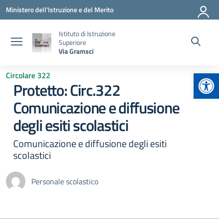
Vai ai contenuti
Vai al menu di navigazione
Vai al footer
Ministero dell'Istruzione e del Merito
Istituto di Istruzione
Superiore
Via Gramsci
Apr
Circolare 322
Protetto: Circ.322
Comunicazione e diffusione
degli esiti scolastici
Comunicazione e diffusione degli esiti
scolastici
Personale scolastico