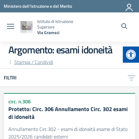
Vai ai contenuti
Vai al menu di navigazione
Vai al footer
Ministero dell'Istruzione e del Merito
Istituto di Istruzione
Superiore
Via Gramsci
Apr
Argomento: esami idoneità
Stampa / Condividi
FILTRI
circ. n.306
Protetto: Circ. 306 Annullamento Circ. 302 esami
di idoneità
Annullamento Circ.302 - esami di idoneità esame di Stato
2025/2026 candidati esterni