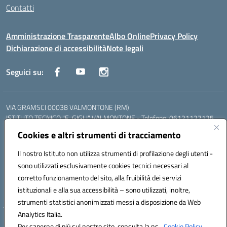
Contatti
Amministrazione Trasparente
Albo Online
Privacy Policy
Dichiarazione di accessibilità
Note legali
Seguici su:
VIA GRAMSCI 00038 VALMONTONE (RM)
ISTITUTO TECNICO "E. GIGLI" VALMONTONE - Telefono: 06121127125
ISTITUTO PROFESSIONALE "P.P. DELFINO" COLLEFERRO - Telefono:
Cookies e altri strumenti di tracciamento
06121126825
LICEO DELLE SCIENZE UMANE "P.L. NERVI" SEGNI - Telefono:
Il nostro Istituto non utilizza strumenti di profilazione degli utenti -
06121126845
sono utilizzati esclusivamente cookies tecnici necessari al
Mail: RMIS099002@istruzione.it - PEC: RMIS099002@pec.istruzione.it
corretto funzionamento del sito, alla fruibilità dei servizi
Codice meccanografico: RMIS099002
istituzionali e alla sua accessibilità – sono utilizzati, inoltre,
Codice fiscale: 95036960581
strumenti statistici anonimizzati messi a disposizione da Web
Analytics Italia.
Hosting & Powered by 3D Solution S.r.l.
Per saperne di più sul nostro sito, consulta la ns.
Cookie Policy.