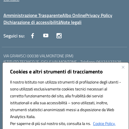
Amministrazione Trasparente
Albo Online
Privacy Policy
Dichiarazione di accessibilità
Note legali
Seguici su:
VIA GRAMSCI 00038 VALMONTONE (RM)
ISTITUTO TECNICO "E. GIGLI" VALMONTONE - Telefono: 06121127125
ISTITUTO PROFESSIONALE "P.P. DELFINO" COLLEFERRO - Telefono:
Cookies e altri strumenti di tracciamento
06121126825
LICEO DELLE SCIENZE UMANE "P.L. NERVI" SEGNI - Telefono:
Il nostro Istituto non utilizza strumenti di profilazione degli utenti -
06121126845
sono utilizzati esclusivamente cookies tecnici necessari al
Mail: RMIS099002@istruzione.it - PEC: RMIS099002@pec.istruzione.it
corretto funzionamento del sito, alla fruibilità dei servizi
Codice meccanografico: RMIS099002
istituzionali e alla sua accessibilità – sono utilizzati, inoltre,
Codice fiscale: 95036960581
strumenti statistici anonimizzati messi a disposizione da Web
Analytics Italia.
Hosting & Powered by 3D Solution S.r.l.
Per saperne di più sul nostro sito, consulta la ns.
Cookie Policy.
Concept & Design by Designers Italia