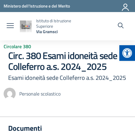
Vai ai contenuti
Vai al menu di navigazione
Vai al footer
Ministero dell'Istruzione e del Merito
Istituto di Istruzione
Superiore
Via Gramsci
Apr
Circolare 380
Circ. 380 Esami idoneità sede
Colleferro a.s. 2024_2025
Esami idoneità sede Colleferro a.s. 2024_2025
Personale scolastico
Documenti