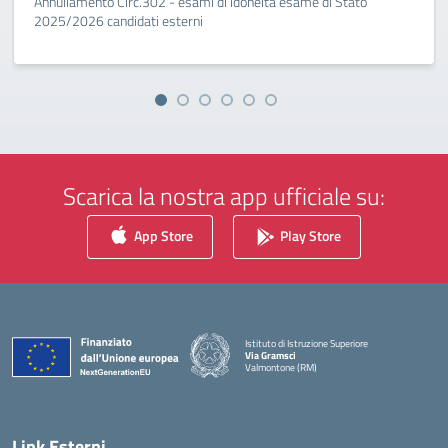
Annullamento Circ.302 - esami di idoneità esame di Stato
2025/2026 candidati esterni
Scarica la nostra app ufficiale su:
App Store
Play Store
Istituto di Istruzione Superiore
Via Gramsci
Valmontone (RM)
— Visita la pagina iniziale della scuola
Link Esterni