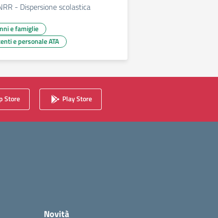
NRR - Dispersione scolastica
unni e famiglie
centi e personale ATA
 Store
Play Store
Novità