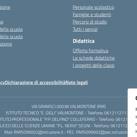
zione
Personale scolastico
Famiglie e studenti
ne
Percorsi di studio
della scuola
Tutti i servizi
della scuola
Didattica
azione
Offerta formativa
Le schede didattiche
I progetti delle classi
icy
Dichiarazione di accessibilità
Note legali
VIA GRAMSCI 00038 VALMONTONE (RM)
ISTITUTO TECNICO "E. GIGLI" VALMONTONE - Telefono: 06121127125
TITUTO PROFESSIONALE "P.P. DELFINO" COLLEFERRO - Telefono: 06121126
LICEO DELLE SCIENZE UMANE "P.L. NERVI" SEGNI - Telefono: 0612112684
Mail: RMIS099002@istruzione.it - PEC: RMIS099002@pec.istruzione.it