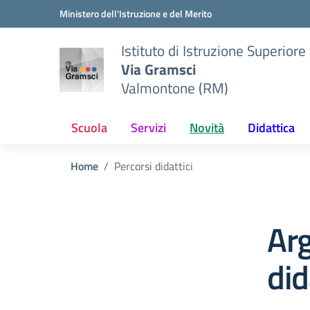
Vai ai contenuti
Vai al menu di navigazione
Vai al footer
Ministero dell'Istruzione e del Merito
Istituto di Istruzione Superiore
Via Gramsci
Valmontone (RM)
Scuola
Servizi
Novità
Didattica
Home
Percorsi didattici
Arg
did