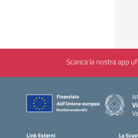
Scarica la nostra app uff
Is
V
V
— 
Link Esterni
La Scuo