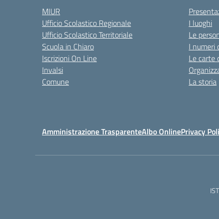
MIUR
Presenta
Ufficio Scolastico Regionale
I luoghi
Ufficio Scolastico Territoriale
Le perso
Scuola in Chiaro
I numeri 
Iscrizioni On Line
Le carte 
Invalsi
Organizz
Comune
La storia
Amministrazione Trasparente
Albo Online
Privacy Pol
IS