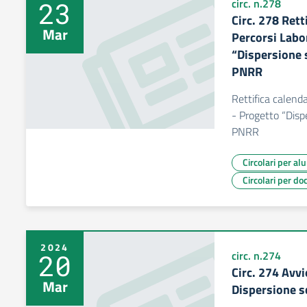
23
circ. n.278
Circ. 278 Rett
Mar
Percorsi Labo
“Dispersione 
PNRR
Rettifica calenda
- Progetto “Disp
PNRR
Circolari per al
Circolari per do
2024
20
circ. n.274
Circ. 274 Avv
Mar
Dispersione s