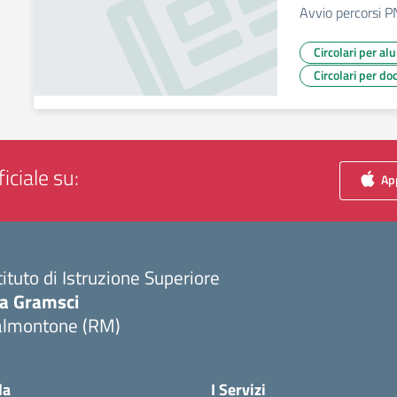
Avvio percorsi P
Circolari per al
Circolari per do
iciale su:
App
tituto di Istruzione Superiore
ia Gramsci
almontone (RM)
Visita la pagina iniziale della scuola
la
I Servizi