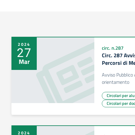
2024
27
circ. n.287
Circ. 287 Avvi
Mar
Percorsi di M
Avviso Pubblico 
orientamento
Circolari per al
Circolari per do
2024