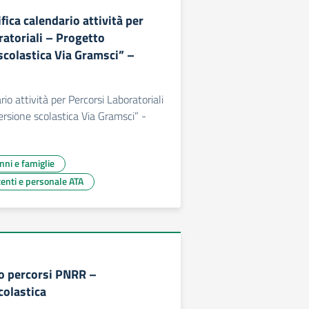
ifica calendario attività per
ratoriali – Progetto
scolastica Via Gramsci” –
rio attività per Percorsi Laboratoriali
ersione scolastica Via Gramsci” -
unni e famiglie
centi e personale ATA
io percorsi PNRR –
colastica