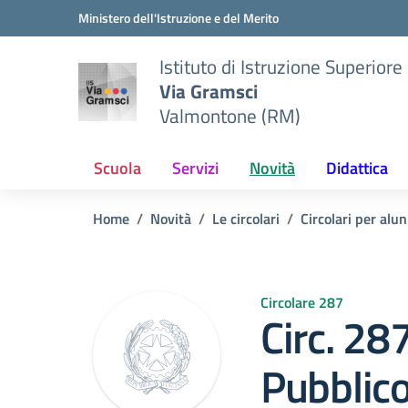
Vai ai contenuti
Vai al menu di navigazione
Vai al footer
Ministero dell'Istruzione e del Merito
Istituto di Istruzione Superiore
Via Gramsci
Valmontone (RM)
Scuola
Servizi
Novità
Didattica
Home
Novità
Le circolari
Circolari per alun
Circolare 287
Circ. 28
Pubblico