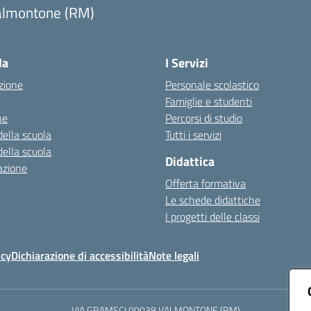
almontone (RM)
Visita la pagina iniziale della scuola
la
I Servizi
zione
Personale scolastico
Famiglie e studenti
ne
Percorsi di studio
della scuola
Tutti i servizi
della scuola
Didattica
azione
Offerta formativa
Le schede didattiche
I progetti delle classi
icy
Dichiarazione di accessibilità
Note legali
VIA GRAMSCI 00038 VALMONTONE (RM)