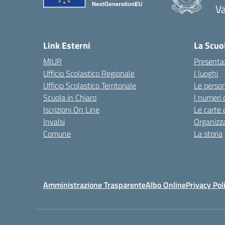
V
— 
Link Esterni
La Scuo
MIUR
Presenta
Ufficio Scolastico Regionale
I luoghi
Ufficio Scolastico Territoriale
Le perso
Scuola in Chiaro
I numeri 
Iscrizioni On Line
Le carte 
Invalsi
Organizz
Comune
La storia
Amministrazione Trasparente
Albo Online
Privacy Pol