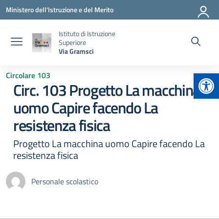
Vai ai contenuti
Vai al menu di navigazione
Vai al footer
Ministero dell'Istruzione e del Merito
Istituto di Istruzione
Superiore
Via Gramsci
Apr
Circolare 103
Circ. 103 Progetto La macchina
uomo Capire facendo La
resistenza fisica
Progetto La macchina uomo Capire facendo La
resistenza fisica
Personale scolastico