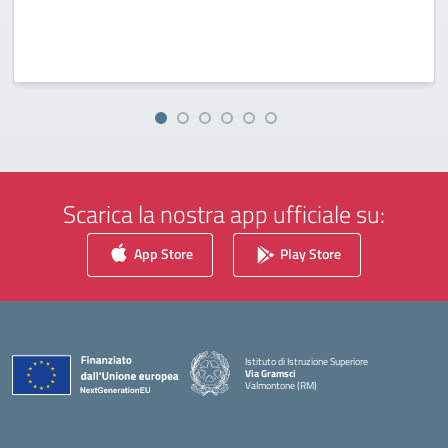
Scarica la nostra app ufficiale su:
App Store
Play Store
Istituto di Istruzione Superiore
Via Gramsci
Valmontone (RM)
— Visita la pagina iniziale della scuola