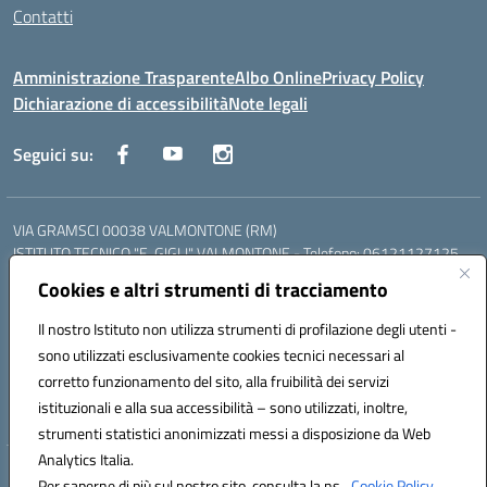
Contatti
Amministrazione Trasparente
Albo Online
Privacy Policy
Dichiarazione di accessibilità
Note legali
Seguici su:
VIA GRAMSCI 00038 VALMONTONE (RM)
ISTITUTO TECNICO "E. GIGLI" VALMONTONE - Telefono: 06121127125
ISTITUTO PROFESSIONALE "P.P. DELFINO" COLLEFERRO - Telefono:
Cookies e altri strumenti di tracciamento
06121126825
LICEO DELLE SCIENZE UMANE "P.L. NERVI" SEGNI - Telefono:
Il nostro Istituto non utilizza strumenti di profilazione degli utenti -
06121126845
sono utilizzati esclusivamente cookies tecnici necessari al
Mail: RMIS099002@istruzione.it - PEC: RMIS099002@pec.istruzione.it
corretto funzionamento del sito, alla fruibilità dei servizi
Codice meccanografico: RMIS099002
istituzionali e alla sua accessibilità – sono utilizzati, inoltre,
Codice fiscale: 95036960581
strumenti statistici anonimizzati messi a disposizione da Web
Analytics Italia.
Hosting & Powered by 3D Solution S.r.l.
Per saperne di più sul nostro sito, consulta la ns.
Cookie Policy.