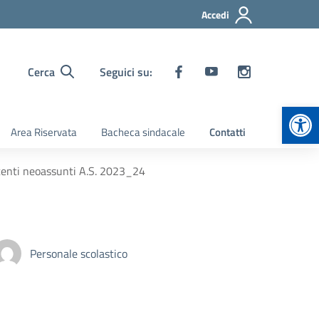
Accedi
Cerca
Seguici su:
Apr
Area Riservata
Bacheca sindacale
Contatti
ocenti neoassunti A.S. 2023_24
Personale scolastico