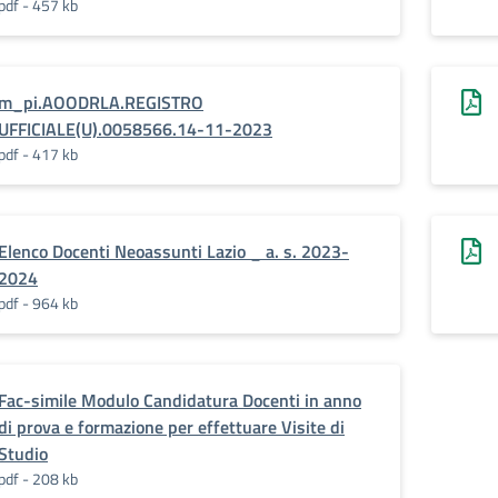
pdf - 457 kb
m_pi.AOODRLA.REGISTRO
UFFICIALE(U).0058566.14-11-2023
pdf - 417 kb
Elenco Docenti Neoassunti Lazio _ a. s. 2023-
2024
pdf - 964 kb
Fac-simile Modulo Candidatura Docenti in anno
di prova e formazione per effettuare Visite di
Studio
pdf - 208 kb