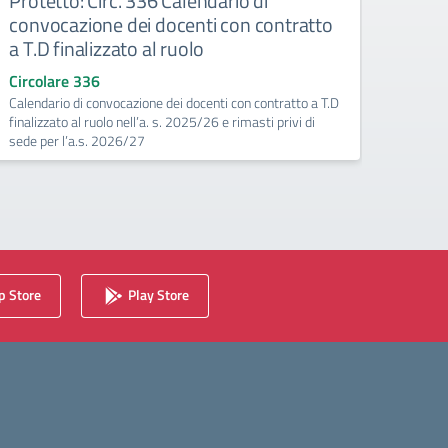
Protetto: Circ. 336 Calendario di
Prote
convocazione dei docenti con contratto
Doce
a T.D finalizzato al ruolo
Circo
Valutaz
Circolare 336
Calendario di convocazione dei docenti con contratto a T.D
finalizzato al ruolo nell’a. s. 2025/26 e rimasti privi di
sede per l’a.s. 2026/27
 Store
Play Store