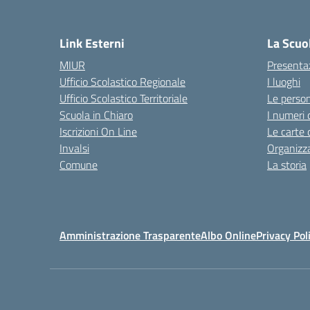
— 
Link Esterni
La Scuo
MIUR
Presenta
Ufficio Scolastico Regionale
I luoghi
Ufficio Scolastico Territoriale
Le perso
Scuola in Chiaro
I numeri 
Iscrizioni On Line
Le carte 
Invalsi
Organizz
Comune
La storia
Amministrazione Trasparente
Albo Online
Privacy Pol