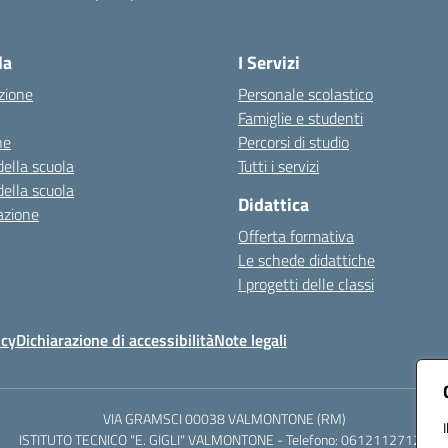
Visita la pagina iniziale della scuola
la
I Servizi
zione
Personale scolastico
Famiglie e studenti
ne
Percorsi di studio
della scuola
Tutti i servizi
della scuola
Didattica
azione
Offerta formativa
Le schede didattiche
I progetti delle classi
icy
Dichiarazione di accessibilità
Note legali
VIA GRAMSCI 00038 VALMONTONE (RM)
ISTITUTO TECNICO "E. GIGLI" VALMONTONE - Telefono: 06121127125