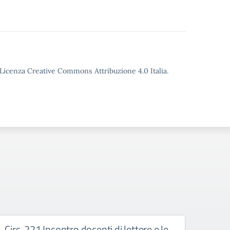
o Licenza Creative Commons Attribuzione 4.0 Italia.
Circ. 221 Incontro docenti di lettere e le
Circ