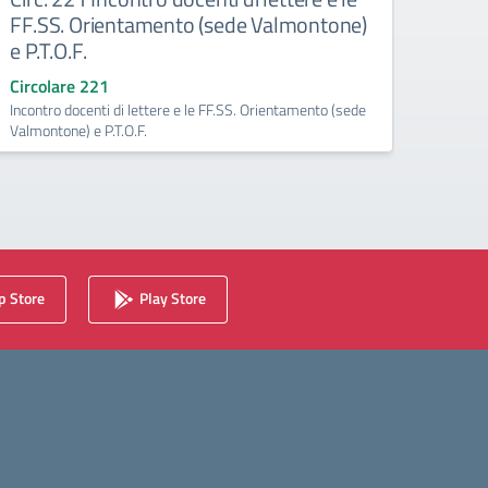
FF.SS. Orientamento (sede Valmontone)
FFSS
e P.T.O.F.
Eco
Circolare 221
Circo
Incontro docenti di lettere e le FF.SS. Orientamento (sede
Rettif
Valmontone) e P.T.O.F.
dipart
 Store
Play Store