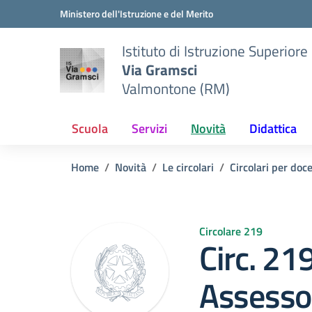
Vai ai contenuti
Vai al menu di navigazione
Vai al footer
Ministero dell'Istruzione e del Merito
Istituto di Istruzione Superiore
Via Gramsci
Valmontone (RM)
Scuola
Servizi
Novità
Didattica
Home
Novità
Le circolari
Circolari per doc
Circolare 219
Circ. 21
Assessor