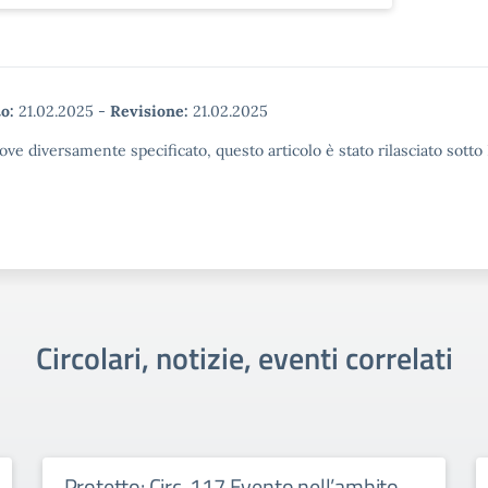
o:
21.02.2025
-
Revisione:
21.02.2025
ove diversamente specificato, questo articolo è stato rilasciato sott
Circolari, notizie, eventi correlati
Protetto: Circ. 117 Evento nell’ambito