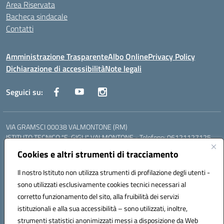
Area Riservata
Bacheca sindacale
Contatti
Amministrazione Trasparente
Albo Online
Privacy Policy
Dichiarazione di accessibilità
Note legali
Seguici su:
VIA GRAMSCI 00038 VALMONTONE (RM)
ISTITUTO TECNICO "E. GIGLI" VALMONTONE - Telefono: 06121127125
ISTITUTO PROFESSIONALE "P.P. DELFINO" COLLEFERRO - Telefono:
Cookies e altri strumenti di tracciamento
06121126825
LICEO DELLE SCIENZE UMANE "P.L. NERVI" SEGNI - Telefono:
Il nostro Istituto non utilizza strumenti di profilazione degli utenti -
06121126845
sono utilizzati esclusivamente cookies tecnici necessari al
Mail: RMIS099002@istruzione.it - PEC: RMIS099002@pec.istruzione.it
corretto funzionamento del sito, alla fruibilità dei servizi
Codice meccanografico: RMIS099002
istituzionali e alla sua accessibilità – sono utilizzati, inoltre,
Codice fiscale: 95036960581
strumenti statistici anonimizzati messi a disposizione da Web