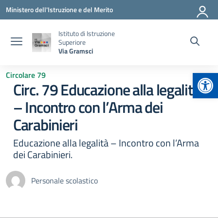
Vai ai contenuti
Vai al menu di navigazione
Vai al footer
Ministero dell'Istruzione e del Merito
Istituto di Istruzione
Superiore
Via Gramsci
Apr
Circolare 79
Circ. 79 Educazione alla legalità
– Incontro con l’Arma dei
Carabinieri
Educazione alla legalità – Incontro con l’Arma
dei Carabinieri.
Personale scolastico