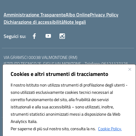
Amministrazione Trasparente
Albo Online
Privacy Policy
Dichiarazione di accessibilità
Note legali
Seguici su:
VIA GRAMSCI 00038 VALMONTONE (RM)
ISTITUTO TECNICO "E. GIGLI" VALMONTONE - Telefono: 06121127125
ISTITUTO PROFESSIONALE "P.P. DELFINO" COLLEFERRO - Telefono:
Cookies e altri strumenti di tracciamento
06121126825
LICEO DELLE SCIENZE UMANE "P.L. NERVI" SEGNI - Telefono:
Il nostro Istituto non utilizza strumenti di profilazione degli utenti -
06121126845
sono utilizzati esclusivamente cookies tecnici necessari al
Mail: RMIS099002@istruzione.it - PEC: RMIS099002@pec.istruzione.it
corretto funzionamento del sito, alla fruibilità dei servizi
Codice meccanografico: RMIS099002
istituzionali e alla sua accessibilità – sono utilizzati, inoltre,
Codice fiscale: 95036960581
strumenti statistici anonimizzati messi a disposizione da Web
Analytics Italia.
Hosting & Powered by 3D Solution S.r.l.
Per saperne di più sul nostro sito, consulta la ns.
Cookie Policy.
Concept & Design by Designers Italia