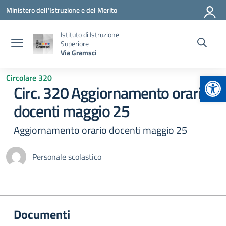
Vai ai contenuti
Vai al menu di navigazione
Vai al footer
Ministero dell'Istruzione e del Merito
Istituto di Istruzione
Superiore
Via Gramsci
Apr
Circolare 320
Circ. 320 Aggiornamento orario
docenti maggio 25
Aggiornamento orario docenti maggio 25
Personale scolastico
Documenti