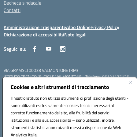
Bacheca sindacale
Contatti
Amministrazione Trasparente
Albo Online
Privacy Policy
Dichiarazione di accessibilità
Note legali
Seguici su:
VIA GRAMSCI 00038 VALMONTONE (RM)
ISTITUTO TECNICO "E. GIGLI" VALMONTONE - Telefono: 06121127125
ISTITUTO PROFESSIONALE "P.P. DELFINO" COLLEFERRO - Telefono:
Cookies e altri strumenti di tracciamento
06121126825
LICEO DELLE SCIENZE UMANE "P.L. NERVI" SEGNI - Telefono:
Il nostro Istituto non utilizza strumenti di profilazione degli utenti -
06121126845
sono utilizzati esclusivamente cookies tecnici necessari al
Mail: RMIS099002@istruzione.it - PEC: RMIS099002@pec.istruzione.it
corretto funzionamento del sito, alla fruibilità dei servizi
Codice meccanografico: RMIS099002
istituzionali e alla sua accessibilità – sono utilizzati, inoltre,
Codice fiscale: 95036960581
strumenti statistici anonimizzati messi a disposizione da Web
Analytics Italia.