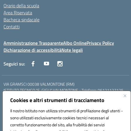
Orario della scuola
Area Riservata
Bacheca sindacale
Contatti
Amministrazione Trasparente
Albo Online
Privacy Policy
Dichiarazione di accessibilità
Note legali
Seguici su:
VIA GRAMSCI 00038 VALMONTONE (RM)
ISTITUTO TECNICO "E. GIGLI" VALMONTONE - Telefono: 06121127125
ISTITUTO PROFESSIONALE "P.P. DELFINO" COLLEFERRO - Telefono:
Cookies e altri strumenti di tracciamento
06121126825
LICEO DELLE SCIENZE UMANE "P.L. NERVI" SEGNI - Telefono:
Il nostro Istituto non utilizza strumenti di profilazione degli utenti -
06121126845
sono utilizzati esclusivamente cookies tecnici necessari al
Mail: RMIS099002@istruzione.it - PEC: RMIS099002@pec.istruzione.it
corretto funzionamento del sito, alla fruibilità dei servizi
Codice meccanografico: RMIS099002