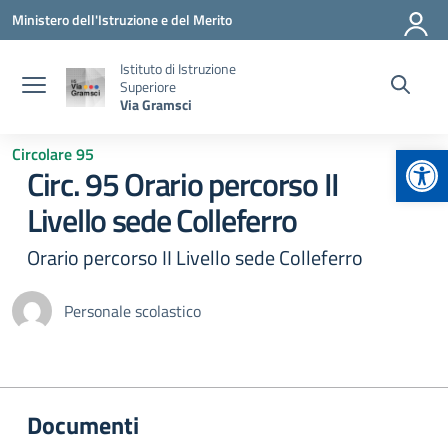
Vai ai contenuti
Vai al menu di navigazione
Vai al footer
Ministero dell'Istruzione e del Merito
Istituto di Istruzione
Superiore
Via Gramsci
Apr
Circolare 95
Circ. 95 Orario percorso II
Livello sede Colleferro
Orario percorso II Livello sede Colleferro
Personale scolastico
Documenti