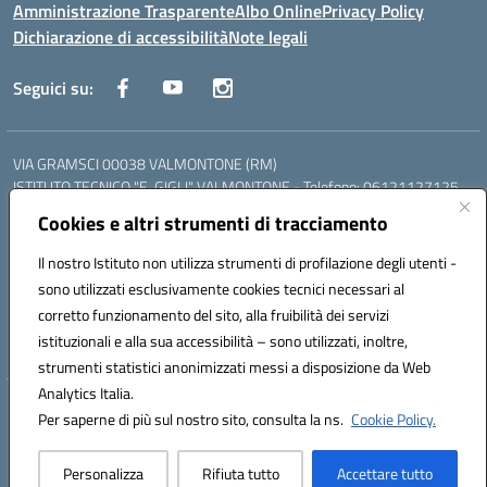
Amministrazione Trasparente
Albo Online
Privacy Policy
Dichiarazione di accessibilità
Note legali
Seguici su:
VIA GRAMSCI 00038 VALMONTONE (RM)
ISTITUTO TECNICO "E. GIGLI" VALMONTONE - Telefono: 06121127125
ISTITUTO PROFESSIONALE "P.P. DELFINO" COLLEFERRO - Telefono:
Cookies e altri strumenti di tracciamento
06121126825
LICEO DELLE SCIENZE UMANE "P.L. NERVI" SEGNI - Telefono:
Il nostro Istituto non utilizza strumenti di profilazione degli utenti -
06121126845
sono utilizzati esclusivamente cookies tecnici necessari al
Mail: RMIS099002@istruzione.it - PEC: RMIS099002@pec.istruzione.it
corretto funzionamento del sito, alla fruibilità dei servizi
Codice meccanografico: RMIS099002
istituzionali e alla sua accessibilità – sono utilizzati, inoltre,
Codice fiscale: 95036960581
strumenti statistici anonimizzati messi a disposizione da Web
Analytics Italia.
Hosting & Powered by 3D Solution S.r.l.
Per saperne di più sul nostro sito, consulta la ns.
Cookie Policy.
Concept & Design by Designers Italia
Personalizza
Rifiuta tutto
Accettare tutto