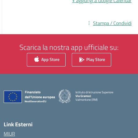
+ aggiungi a Google Calendar
Stampa / Condividi
Scarica la nostra app ufficiale su:
App Store
Play Store
Istituto di Istruzione Superiore
Via Gramsci
Valmontone (RM)
— Visita la pagina iniziale della scuola
Link Esterni
MIUR