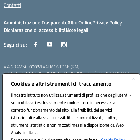
Contatti
Amministrazione Trasparente
Albo Online
Privacy Policy
Dichiarazione di accessibilità
Note legali
Seguici su:
VIA GRAMSCI 00038 VALMONTONE (RM)
ISTITUTO TECNICO "E. GIGLI" VALMONTONE - Telefono: 06121127125
ISTITUTO PROFESSIONALE "P.P. DELFINO" COLLEFERRO - Telefono:
Cookies e altri strumenti di tracciamento
06121126825
LICEO DELLE SCIENZE UMANE "P.L. NERVI" SEGNI - Telefono:
Il nostro Istituto non utilizza strumenti di profilazione degli utenti -
06121126845
sono utilizzati esclusivamente cookies tecnici necessari al
Mail: RMIS099002@istruzione.it - PEC: RMIS099002@pec.istruzione.it
corretto funzionamento del sito, alla fruibilità dei servizi
Codice meccanografico: RMIS099002
istituzionali e alla sua accessibilità – sono utilizzati, inoltre,
Codice fiscale: 95036960581
strumenti statistici anonimizzati messi a disposizione da Web
Analytics Italia.
Hosting & Powered by 3D Solution S.r.l.
Per saperne di più sul nostro sito, consulta la ns.
Cookie Policy.