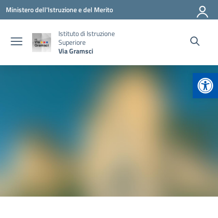
Vai ai contenuti
Vai al menu di navigazione
Vai al footer
Ministero dell'Istruzione e del Merito
Istituto di Istruzione
Superiore
Via Gramsci
Apr