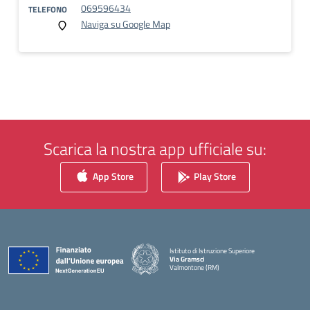
069596434
TELEFONO
Naviga su Google Map
Scarica la nostra app ufficiale su:
App Store
Play Store
Istituto di Istruzione Superiore
Via Gramsci
Valmontone (RM)
— Visita la pagina iniziale della scuola