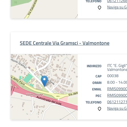
06121126
TELEFONO
Naviga su 
SEDE Centrale Via Gramsci - Valmontone
ITC "E. Gigl
INDIRIZZO
Valmontone
00038
CAP
8.00 - 14.0
ORARI
RMIS099002
EMAIL
RMIS099002
PEC
06121127
TELEFONO
Naviga su 