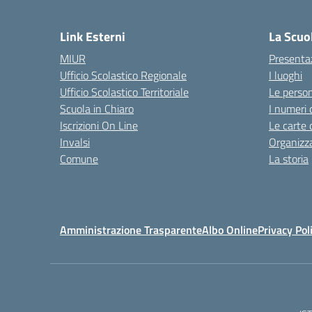
— 
Link Esterni
La Scuo
MIUR
Presenta
Ufficio Scolastico Regionale
I luoghi
Ufficio Scolastico Territoriale
Le perso
Scuola in Chiaro
I numeri 
Iscrizioni On Line
Le carte 
Invalsi
Organizz
Comune
La storia
Amministrazione Trasparente
Albo Online
Privacy Pol