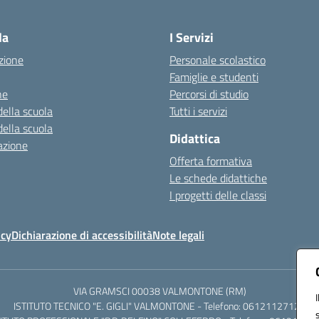
Visita la pagina iniziale della scuola
la
I Servizi
zione
Personale scolastico
Famiglie e studenti
ne
Percorsi di studio
della scuola
Tutti i servizi
della scuola
Didattica
azione
Offerta formativa
Le schede didattiche
I progetti delle classi
icy
Dichiarazione di accessibilità
Note legali
VIA GRAMSCI 00038 VALMONTONE (RM)
ISTITUTO TECNICO "E. GIGLI" VALMONTONE - Telefono: 06121127125