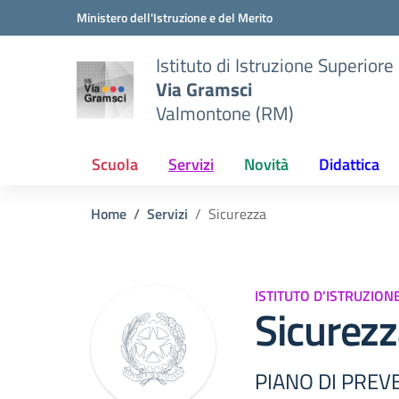
Vai ai contenuti
Vai al menu di navigazione
Vai al footer
Ministero dell'Istruzione e del Merito
Istituto di Istruzione Superiore
Via Gramsci
Valmontone (RM)
Scuola
Servizi
Novità
Didattica
Home
Servizi
Sicurezza
ISTITUTO D’ISTRUZIO
Sicurez
PIANO DI PRE