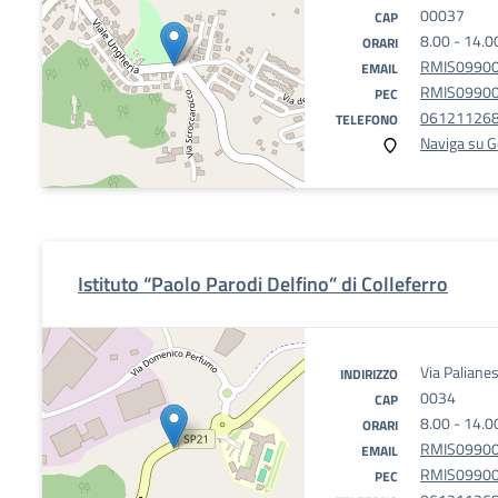
00037
CAP
8.00 - 14.0
ORARI
RMIS099002
EMAIL
RMIS099002
PEC
06121126
TELEFONO
Naviga su 
Istituto “Paolo Parodi Delfino” di Colleferro
Via Paliane
INDIRIZZO
0034
CAP
8.00 - 14.0
ORARI
RMIS099002
EMAIL
RMIS099002
PEC