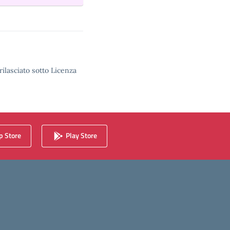
rilasciato sotto Licenza
 Store
Play Store