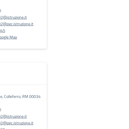
0
@istruzione.it
@pec.istruzione.it
845
Google Map
se, Colleferro, RM 00034
0
@istruzione.it
@pec.istruzione.it