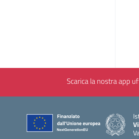
Scarica la nostra app uff
Is
V
V