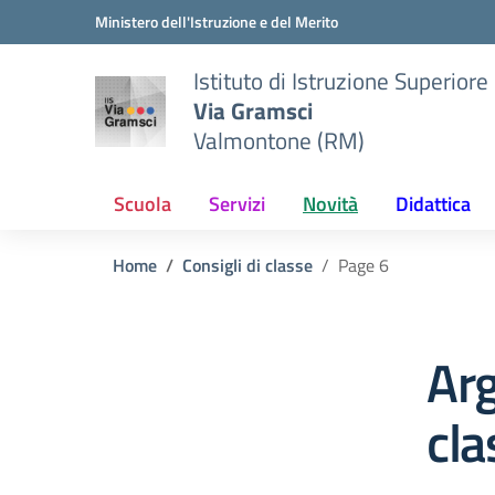
Vai ai contenuti
Vai al menu di navigazione
Vai al footer
Ministero dell'Istruzione e del Merito
Istituto di Istruzione Superiore
Via Gramsci
Valmontone (RM)
Scuola
Servizi
Novità
Didattica
Home
Consigli di classe
Page 6
Arg
cla