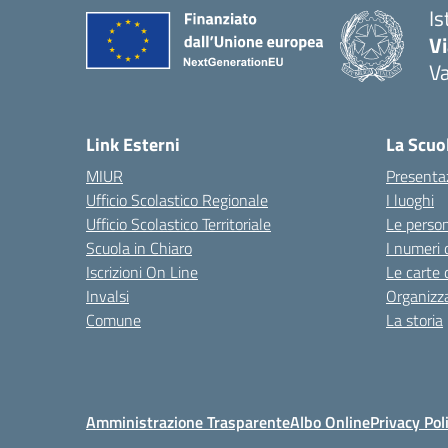
Is
V
V
— 
Link Esterni
La Scuo
MIUR
Presenta
Ufficio Scolastico Regionale
I luoghi
Ufficio Scolastico Territoriale
Le perso
Scuola in Chiaro
I numeri 
Iscrizioni On Line
Le carte 
Invalsi
Organizz
Comune
La storia
Amministrazione Trasparente
Albo Online
Privacy Pol