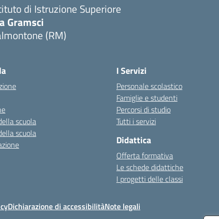
tituto di Istruzione Superiore
ia Gramsci
almontone (RM)
Visita la pagina iniziale della scuola
la
I Servizi
zione
Personale scolastico
Famiglie e studenti
ne
Percorsi di studio
della scuola
Tutti i servizi
della scuola
Didattica
azione
Offerta formativa
Le schede didattiche
I progetti delle classi
icy
Dichiarazione di accessibilità
Note legali