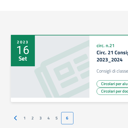
2023
16
circ. n.21
Circ. 21 Consi
Set
2023_2024
Consigli di cla
Circolari per al
Circolari per do
1
2
3
4
5
6
Pagina precedente