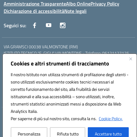
Amministrazione Trasparente
Albo Online
Privacy Policy
Dichiarazione di accessibilità
Note legali
Seguici su:
VIA GRAMSCI 00038 VALMONTONE (RM)
ISTITUTO TECNICO "E. GIGLI" VALMONTONE - Telefono: 06121127125
ISTITUTO PROFESSIONALE "P.P. DELFINO" COLLEFERRO - Telefono:
Cookies e altri strumenti di tracciamento
06121126825
LICEO DELLE SCIENZE UMANE "P.L. NERVI" SEGNI - Telefono:
Il nostro Istituto non utilizza strumenti di profilazione degli utenti -
06121126845
sono utilizzati esclusivamente cookies tecnici necessari al
Mail: RMIS099002@istruzione.it - PEC: RMIS099002@pec.istruzione.it
corretto funzionamento del sito, alla fruibilità dei servizi
Codice meccanografico: RMIS099002
istituzionali e alla sua accessibilità – sono utilizzati, inoltre,
Codice fiscale: 95036960581
strumenti statistici anonimizzati messi a disposizione da Web
Analytics Italia.
Hosting & Powered by 3D Solution S.r.l.
Per saperne di più sul nostro sito, consulta la ns.
Cookie Policy.
Concept & Design by Designers Italia
Personalizza
Rifiuta tutto
Accettare tutto