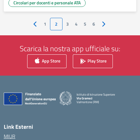
Circolari per docenti e personale ATA
1
2
3
4
5
6
Pagina precedente
Pagina successiva
Scarica la nostra app ufficiale su:
App Store
Play Store
Istituto di Istruzione Superiore
Via Gramsci
Valmontone (RM)
— Visita la pagina iniziale della scuola
Link Esterni
MIUR