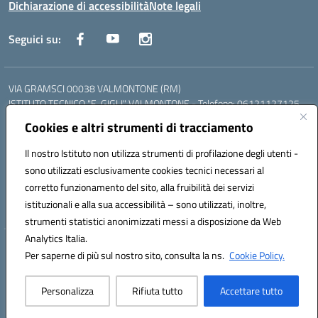
Dichiarazione di accessibilità
Note legali
Seguici su:
VIA GRAMSCI 00038 VALMONTONE (RM)
ISTITUTO TECNICO "E. GIGLI" VALMONTONE - Telefono: 06121127125
ISTITUTO PROFESSIONALE "P.P. DELFINO" COLLEFERRO - Telefono:
Cookies e altri strumenti di tracciamento
06121126825
LICEO DELLE SCIENZE UMANE "P.L. NERVI" SEGNI - Telefono:
Il nostro Istituto non utilizza strumenti di profilazione degli utenti -
06121126845
sono utilizzati esclusivamente cookies tecnici necessari al
Mail: RMIS099002@istruzione.it - PEC: RMIS099002@pec.istruzione.it
corretto funzionamento del sito, alla fruibilità dei servizi
Codice meccanografico: RMIS099002
istituzionali e alla sua accessibilità – sono utilizzati, inoltre,
Codice fiscale: 95036960581
strumenti statistici anonimizzati messi a disposizione da Web
Analytics Italia.
Hosting & Powered by 3D Solution S.r.l.
Per saperne di più sul nostro sito, consulta la ns.
Cookie Policy.
Concept & Design by Designers Italia
Personalizza
Rifiuta tutto
Accettare tutto