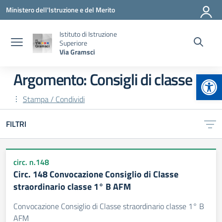
Vai ai contenuti
Vai al menu di navigazione
Vai al footer
Ministero dell'Istruzione e del Merito
Istituto di Istruzione
Superiore
Via Gramsci
Apr
Argomento: Consigli di classe
Stampa / Condividi
FILTRI
circ. n.148
Circ. 148 Convocazione Consiglio di Classe
straordinario classe 1° B AFM
Convocazione Consiglio di Classe straordinario classe 1° B
AFM