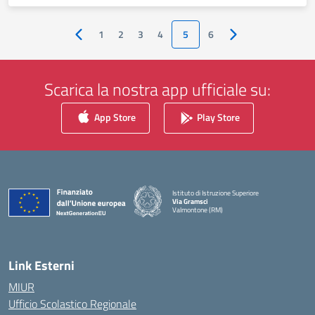
1
2
3
4
5
6
Pagina precedente
Pagina successiva
Scarica la nostra app ufficiale su:
App Store
Play Store
Istituto di Istruzione Superiore
Via Gramsci
Valmontone (RM)
— Visita la pagina iniziale della scuola
Link Esterni
MIUR
Ufficio Scolastico Regionale