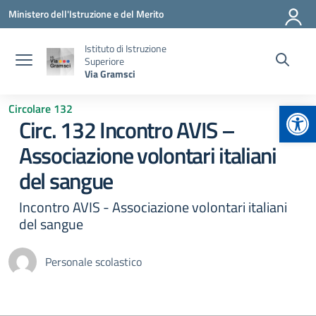
Vai ai contenuti
Vai al menu di navigazione
Vai al footer
Ministero dell'Istruzione e del Merito
Istituto di Istruzione
Superiore
Via Gramsci
Apr
Circolare 132
Circ. 132 Incontro AVIS –
Associazione volontari italiani
del sangue
Incontro AVIS - Associazione volontari italiani
del sangue
Personale scolastico