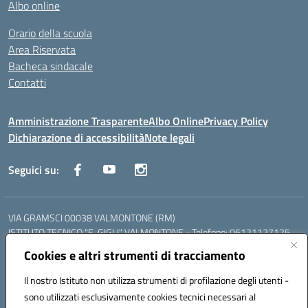
Albo online
Orario della scuola
Area Riservata
Bacheca sindacale
Contatti
Amministrazione Trasparente
Albo Online
Privacy Policy
Dichiarazione di accessibilità
Note legali
Seguici su:
VIA GRAMSCI 00038 VALMONTONE (RM)
ISTITUTO TECNICO "E. GIGLI" VALMONTONE - Telefono: 06121127125
ISTITUTO PROFESSIONALE "P.P. DELFINO" COLLEFERRO - Telefono:
Cookies e altri strumenti di tracciamento
06121126825
LICEO DELLE SCIENZE UMANE "P.L. NERVI" SEGNI - Telefono:
Il nostro Istituto non utilizza strumenti di profilazione degli utenti -
06121126845
sono utilizzati esclusivamente cookies tecnici necessari al
Mail: RMIS099002@istruzione.it - PEC: RMIS099002@pec.istruzione.it