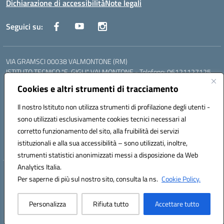
Dichiarazione di accessibilità
Note legali
Seguici su:
VIA GRAMSCI 00038 VALMONTONE (RM)
ISTITUTO TECNICO "E. GIGLI" VALMONTONE - Telefono: 06121127125
ISTITUTO PROFESSIONALE "P.P. DELFINO" COLLEFERRO - Telefono:
Cookies e altri strumenti di tracciamento
06121126825
LICEO DELLE SCIENZE UMANE "P.L. NERVI" SEGNI - Telefono:
Il nostro Istituto non utilizza strumenti di profilazione degli utenti -
06121126845
sono utilizzati esclusivamente cookies tecnici necessari al
Mail: RMIS099002@istruzione.it - PEC: RMIS099002@pec.istruzione.it
corretto funzionamento del sito, alla fruibilità dei servizi
Codice meccanografico: RMIS099002
istituzionali e alla sua accessibilità – sono utilizzati, inoltre,
Codice fiscale: 95036960581
strumenti statistici anonimizzati messi a disposizione da Web
Analytics Italia.
Hosting & Powered by 3D Solution S.r.l.
Per saperne di più sul nostro sito, consulta la ns.
Cookie Policy.
Concept & Design by Designers Italia
Personalizza
Rifiuta tutto
Accettare tutto