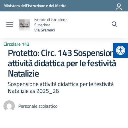
Vai ai contenuti
Vai al menu di navigazione
Vai al footer
Ministero dell'Istruzione e del Merito
Istituto di Istruzione
Superiore
Via Gramsci
Apr
Circolare 143
Protetto: Circ. 143 Sospensione
attività didattica per le festività
Natalizie
Sospensione attività didattica per le festività
Natalizie as 2025_26
Personale scolastico