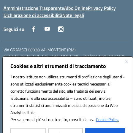
Amministrazione Trasparente
Albo Online
Privacy Policy
Dichiarazione di accessibilità
Note legali
Seguici su:
VIA GRAMSCI 00038 VALMONTONE (RM)
ISTITUTO TECNICO "E. GIGLI" VALMONTONE - Telefono: 06121127125
ISTITUTO PROFESSIONALE "P.P. DELFINO" COLLEFERRO - Telefono:
Cookies e altri strumenti di tracciamento
06121126825
LICEO DELLE SCIENZE UMANE "P.L. NERVI" SEGNI - Telefono:
Il nostro Istituto non utilizza strumenti di profilazione degli utenti -
06121126845
sono utilizzati esclusivamente cookies tecnici necessari al
Mail: RMIS099002@istruzione.it - PEC: RMIS099002@pec.istruzione.it
corretto funzionamento del sito, alla fruibilità dei servizi
Codice meccanografico: RMIS099002
istituzionali e alla sua accessibilità – sono utilizzati, inoltre,
Codice fiscale: 95036960581
strumenti statistici anonimizzati messi a disposizione da Web
Analytics Italia.
Hosting & Powered by 3D Solution S.r.l.
Per saperne di più sul nostro sito, consulta la ns.
Cookie Policy.
Concept & Design by Designers Italia