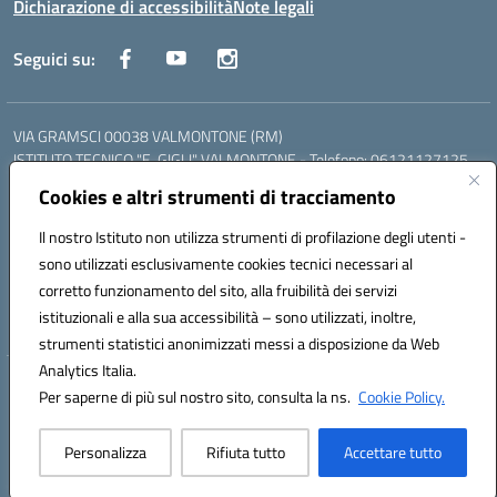
Dichiarazione di accessibilità
Note legali
Seguici su:
VIA GRAMSCI 00038 VALMONTONE (RM)
ISTITUTO TECNICO "E. GIGLI" VALMONTONE - Telefono: 06121127125
ISTITUTO PROFESSIONALE "P.P. DELFINO" COLLEFERRO - Telefono:
Cookies e altri strumenti di tracciamento
06121126825
LICEO DELLE SCIENZE UMANE "P.L. NERVI" SEGNI - Telefono:
Il nostro Istituto non utilizza strumenti di profilazione degli utenti -
06121126845
sono utilizzati esclusivamente cookies tecnici necessari al
Mail: RMIS099002@istruzione.it - PEC: RMIS099002@pec.istruzione.it
corretto funzionamento del sito, alla fruibilità dei servizi
Codice meccanografico: RMIS099002
istituzionali e alla sua accessibilità – sono utilizzati, inoltre,
Codice fiscale: 95036960581
strumenti statistici anonimizzati messi a disposizione da Web
Analytics Italia.
Hosting & Powered by 3D Solution S.r.l.
Per saperne di più sul nostro sito, consulta la ns.
Cookie Policy.
Concept & Design by Designers Italia
Personalizza
Rifiuta tutto
Accettare tutto