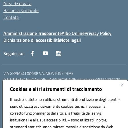
Area Riservata
Bacheca sindacale
Contatti
Amministrazione Trasparente
Albo Online
Privacy Policy
Dichiarazione di accessibilità
Note legali
Seguici su:
VIA GRAMSCI 00038 VALMONTONE (RM)
ISTITUTO TECNICO "E. GIGLI" VALMONTONE - Telefono: 06121127125
ISTITUTO PROFESSIONALE "P.P. DELFINO" COLLEFERRO - Telefono:
Cookies e altri strumenti di tracciamento
06121126825
LICEO DELLE SCIENZE UMANE "P.L. NERVI" SEGNI - Telefono:
Il nostro Istituto non utilizza strumenti di profilazione degli utenti -
06121126845
sono utilizzati esclusivamente cookies tecnici necessari al
Mail: RMIS099002@istruzione.it - PEC: RMIS099002@pec.istruzione.it
corretto funzionamento del sito, alla fruibilità dei servizi
Codice meccanografico: RMIS099002
istituzionali e alla sua accessibilità – sono utilizzati, inoltre,
Codice fiscale: 95036960581
strumenti statistici anonimizzati messi a disposizione da Web