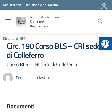
Vai ai contenuti
Vai al menu di navigazione
Vai al footer
Ministero dell'Istruzione e del Merito
Istituto di Istruzione
Superiore
Via Gramsci
Apr
Circolare 190
Circ. 190 Corso BLS – CRI sede
di Colleferro
Corso BLS - CRI sede di Colleferro
Personale scolastico
Documenti