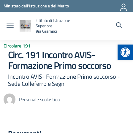
Vai ai contenuti
Vai al menu di navigazione
Vai al footer
Ministero dell'Istruzione e del Merito
Istituto di Istruzione
Superiore
Via Gramsci
Apr
Circolare 191
Circ. 191 Incontro AVIS-
Formazione Primo soccorso
Incontro AVIS- Formazione Primo soccorso -
Sede Colleferro e Segni
Personale scolastico