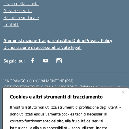
Orario della scuola
Area Riservata
Bacheca sindacale
Contatti
Amministrazione Trasparente
Albo Online
Privacy Policy
Dichiarazione di accessibilità
Note legali
Seguici su:
VIA GRAMSCI 00038 VALMONTONE (RM)
ISTITUTO TECNICO "E. GIGLI" VALMONTONE - Telefono: 06121127125
ISTITUTO PROFESSIONALE "P.P. DELFINO" COLLEFERRO - Telefono:
Cookies e altri strumenti di tracciamento
06121126825
LICEO DELLE SCIENZE UMANE "P.L. NERVI" SEGNI - Telefono:
Il nostro Istituto non utilizza strumenti di profilazione degli utenti -
06121126845
sono utilizzati esclusivamente cookies tecnici necessari al
Mail: RMIS099002@istruzione.it - PEC: RMIS099002@pec.istruzione.it
corretto funzionamento del sito, alla fruibilità dei servizi
Codice meccanografico: RMIS099002
istituzionali e alla sua accessibilità – sono utilizzati, inoltre,