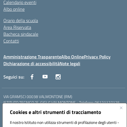
Calendario eventi
Albo online
Orario della scuola
Area Riservata
Bacheca sindacale
Contatti
Amministrazione Trasparente
Albo Online
Privacy Policy
Dichiarazione di accessibilità
Note legali
Seguici su:
VIA GRAMSCI 00038 VALMONTONE (RM)
ISTITUTO TECNICO "E. GIGLI" VALMONTONE - Telefono: 06121127125
ISTITUTO PROFESSIONALE "P.P. DELFINO" COLLEFERRO - Telefono:
Cookies e altri strumenti di tracciamento
06121126825
LICEO DELLE SCIENZE UMANE "P.L. NERVI" SEGNI - Telefono:
Il nostro Istituto non utilizza strumenti di profilazione degli utenti -
06121126845