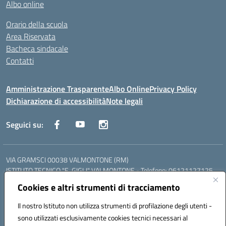
Albo online
Orario della scuola
Area Riservata
Bacheca sindacale
Contatti
Amministrazione Trasparente
Albo Online
Privacy Policy
Dichiarazione di accessibilità
Note legali
Seguici su:
VIA GRAMSCI 00038 VALMONTONE (RM)
ISTITUTO TECNICO "E. GIGLI" VALMONTONE - Telefono: 06121127125
ISTITUTO PROFESSIONALE "P.P. DELFINO" COLLEFERRO - Telefono:
Cookies e altri strumenti di tracciamento
06121126825
LICEO DELLE SCIENZE UMANE "P.L. NERVI" SEGNI - Telefono:
Il nostro Istituto non utilizza strumenti di profilazione degli utenti -
06121126845
sono utilizzati esclusivamente cookies tecnici necessari al
Mail: RMIS099002@istruzione.it - PEC: RMIS099002@pec.istruzione.it