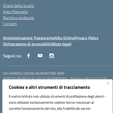
Orario della scuola
Area Riservata
Bacheca sindacale
Contatti
Amministrazione Trasparente
Albo Online
Privacy Policy
Dichiarazione di accessibilità
Note legali
Seguici su:
VIA GRAMSCI 00038 VALMONTONE (RM)
ISTITUTO TECNICO "E. GIGLI" VALMONTONE - Telefono: 06121127125
ISTITUTO PROFESSIONALE "P.P. DELFINO" COLLEFERRO - Telefono:
Cookies e altri strumenti di tracciamento
06121126825
LICEO DELLE SCIENZE UMANE "P.L. NERVI" SEGNI - Telefono:
Il nostro Istituto non utilizza strumenti di profilazione degli utenti -
06121126845
sono utilizzati esclusivamente cookies tecnici necessari al
Mail: RMIS099002@istruzione.it - PEC: RMIS099002@pec.istruzione.it
corretto funzionamento del sito, alla fruibilità dei servizi
Codice meccanografico: RMIS099002