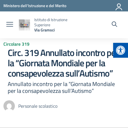
Vai ai contenuti
Vai al menu di navigazione
Vai al footer
Ministero dell'Istruzione e del Merito
Istituto di Istruzione
Superiore
Via Gramsci
Apr
Circolare 319
Circ. 319 Annullato incontro per
la “Giornata Mondiale per la
consapevolezza sull’Autismo”
Annullato incontro per la “Giornata Mondiale
per la consapevolezza sull’Autismo”
Personale scolastico