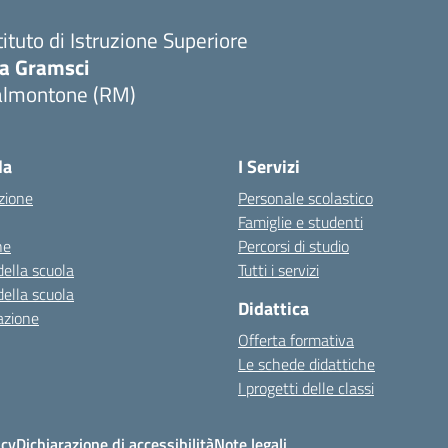
tituto di Istruzione Superiore
ia Gramsci
almontone (RM)
Visita la pagina iniziale della scuola
la
I Servizi
zione
Personale scolastico
Famiglie e studenti
ne
Percorsi di studio
della scuola
Tutti i servizi
della scuola
Didattica
azione
Offerta formativa
Le schede didattiche
I progetti delle classi
icy
Dichiarazione di accessibilità
Note legali