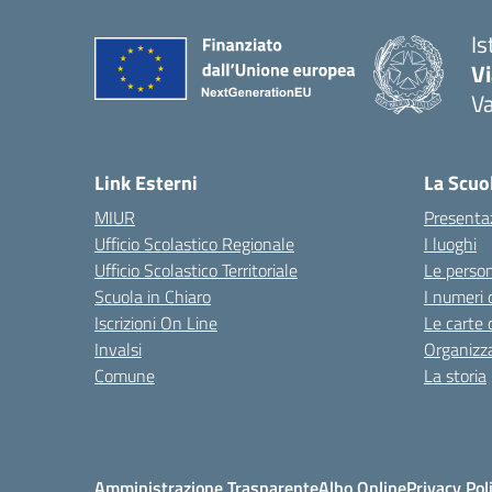
Is
V
V
— 
Link Esterni
La Scuo
MIUR
Presenta
Ufficio Scolastico Regionale
I luoghi
Ufficio Scolastico Territoriale
Le perso
Scuola in Chiaro
I numeri 
Iscrizioni On Line
Le carte 
Invalsi
Organizz
Comune
La storia
Amministrazione Trasparente
Albo Online
Privacy Pol