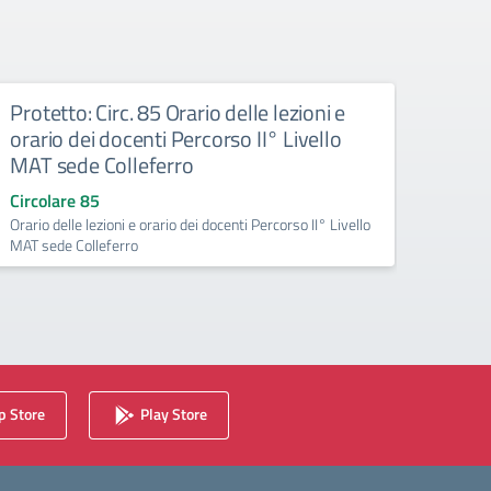
Protetto: Circ. 85 Orario delle lezioni e
Prote
orario dei docenti Percorso II° Livello
nov
MAT sede Colleferro
Circo
Lezion
Circolare 85
frazion
Orario delle lezioni e orario dei docenti Percorso II° Livello
MAT sede Colleferro
 Store
Play Store