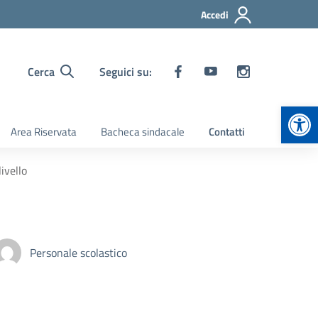
Accedi
Cerca
Seguici su:
Apr
Area Riservata
Bacheca sindacale
Contatti
livello
Personale scolastico