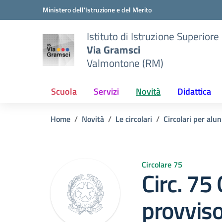
Vai ai contenuti
Vai al menu di navigazione
Vai al footer
Ministero dell'Istruzione e del Merito
Istituto di Istruzione Superiore
Via Gramsci
Valmontone (RM)
Scuola
Servizi
Novità
Didattica
Home
Novità
Le circolari
Circolari per alun
Circolare 75
Circ. 75 
provviso