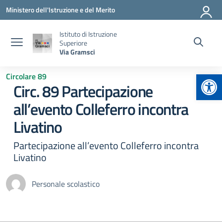
Vai ai contenuti
Vai al menu di navigazione
Vai al footer
Ministero dell'Istruzione e del Merito
Istituto di Istruzione
Superiore
Via Gramsci
Apr
Circolare 89
Circ. 89 Partecipazione
all’evento Colleferro incontra
Livatino
Partecipazione all’evento Colleferro incontra
Livatino
Personale scolastico