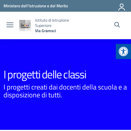
Vai ai contenuti
Vai al menu di navigazione
Vai al footer
Ministero dell'Istruzione e del Merito
Istituto di Istruzione
Superiore
Via Gramsci
Apr
I progetti delle classi
I progetti creati dai docenti della scuola e a
disposizione di tutti.