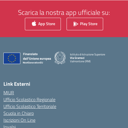
Scarica la nostra app ufficiale su:
App Store
Play Store
Istituto di Istruzione Superiore
Via Gramsci
Valmontone (RM)
— Visita la pagina iniziale della scuola
Link Esterni
MIUR
Ufficio Scolastico Regionale
Ufficio Scolastico Territoriale
Scuola in Chiaro
Iscrizioni On Line
Invalsi