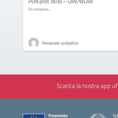
PON prot. 9035 – LAN/WLAN
Da compilare…
Personale scolastico
Scarica la nostra app uff
Is