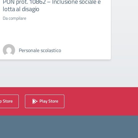
PON prot. 10862 – Inclusione sociale e
PON 
lotta al disagio
Seco
Da compilare
Personale scolastico
 Store
Play Store