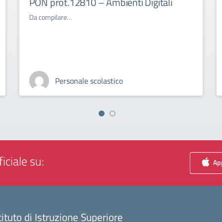
PON prot.12810 – Ambienti Digitali
Da compilare…
Personale scolastico
iciale su:
App
tituto di Istruzione Superiore