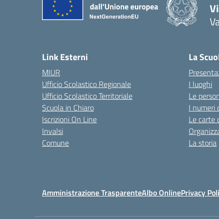
V
V
— 
Link Esterni
La Scuo
MIUR
Presenta
Ufficio Scolastico Regionale
I luoghi
Ufficio Scolastico Territoriale
Le perso
Scuola in Chiaro
I numeri 
Iscrizioni On Line
Le carte 
Invalsi
Organizz
Comune
La storia
Amministrazione Trasparente
Albo Online
Privacy Pol