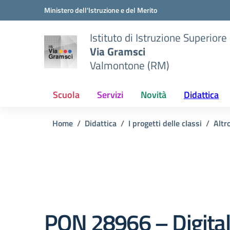
Vai ai contenuti
Vai al menu di navigazione
Vai al footer
Ministero dell'Istruzione e del Merito
Istituto di Istruzione Superiore
Via Gramsci
Valmontone (RM)
Scuola
Servizi
Novità
Didattica
Home
Didattica
I progetti delle classi
Altr
PON 28966 – Digital