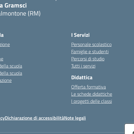
ia Gramsci
almontone (RM)
Visita la pagina iniziale della scuola
la
I Servizi
zione
Personale scolastico
Famiglie e studenti
ne
Percorsi di studio
della scuola
Tutti i servizi
della scuola
Didattica
azione
Offerta formativa
Le schede didattiche
I progetti delle classi
icy
Dichiarazione di accessibilità
Note legali