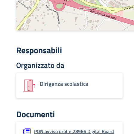
Responsabili
Organizzato da
Dirigenza scolastica
Documenti
PON avviso prot n.28966 Digital Board