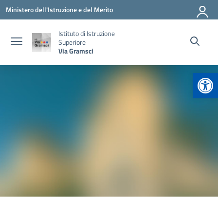
Vai ai contenuti
Vai al menu di navigazione
Vai al footer
Ministero dell'Istruzione e del Merito
Istituto di Istruzione
Superiore
Via Gramsci
Apr