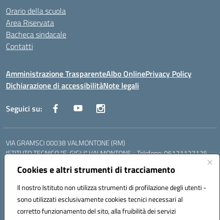
Orario della scuola
Area Riservata
Bacheca sindacale
Contatti
Amministrazione Trasparente
Albo Online
Privacy Policy
Dichiarazione di accessibilità
Note legali
Seguici su:
VIA GRAMSCI 00038 VALMONTONE (RM)
ISTITUTO TECNICO "E. GIGLI" VALMONTONE - Telefono: 06121127125
ISTITUTO PROFESSIONALE "P.P. DELFINO" COLLEFERRO - Telefono:
Cookies e altri strumenti di tracciamento
06121126825
LICEO DELLE SCIENZE UMANE "P.L. NERVI" SEGNI - Telefono:
Il nostro Istituto non utilizza strumenti di profilazione degli utenti -
06121126845
sono utilizzati esclusivamente cookies tecnici necessari al
Mail: RMIS099002@istruzione.it - PEC: RMIS099002@pec.istruzione.it
corretto funzionamento del sito, alla fruibilità dei servizi
Codice meccanografico: RMIS099002