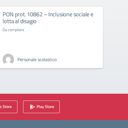
PON prot. 10862 – Inclusione sociale e
PON 
lotta al disagio
Da compilare
Personale scolastico
 Store
Play Store