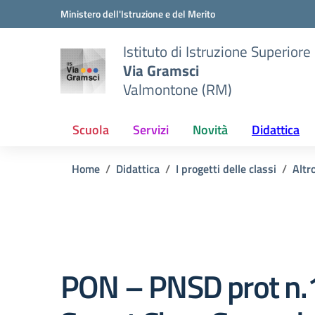
Vai ai contenuti
Vai al menu di navigazione
Vai al footer
Ministero dell'Istruzione e del Merito
Istituto di Istruzione Superiore
Via Gramsci
Valmontone (RM)
Scuola
Servizi
Novità
Didattica
Home
Didattica
I progetti delle classi
Altr
PON – PNSD prot n