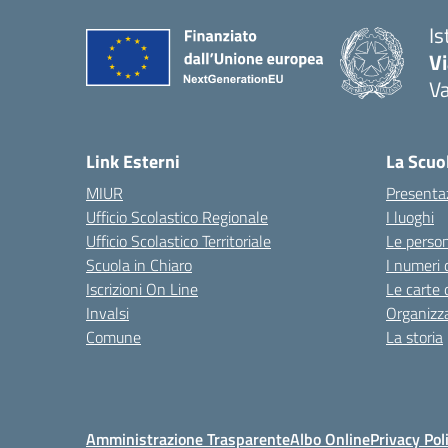
Is
V
V
— 
Link Esterni
La Scuo
MIUR
Presenta
Ufficio Scolastico Regionale
I luoghi
Ufficio Scolastico Territoriale
Le perso
Scuola in Chiaro
I numeri 
Iscrizioni On Line
Le carte 
Invalsi
Organizz
Comune
La storia
Amministrazione Trasparente
Albo Online
Privacy Pol