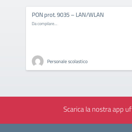
PON prot. 9035 – LAN/WLAN
Da compilare…
Personale scolastico
Scarica la nostra app uff