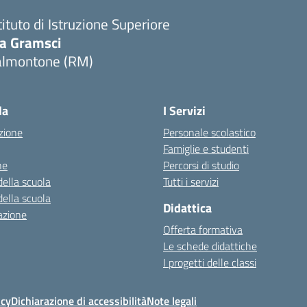
tituto di Istruzione Superiore
ia Gramsci
almontone (RM)
Visita la pagina iniziale della scuola
la
I Servizi
zione
Personale scolastico
Famiglie e studenti
ne
Percorsi di studio
della scuola
Tutti i servizi
della scuola
Didattica
azione
Offerta formativa
Le schede didattiche
I progetti delle classi
icy
Dichiarazione di accessibilità
Note legali