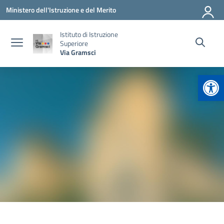
Vai ai contenuti
Vai al menu di navigazione
Vai al footer
Ministero dell'Istruzione e del Merito
Istituto di Istruzione
Superiore
Via Gramsci
Apr