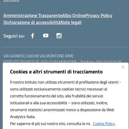
Amministrazione Trasparente
Albo Online
Privacy Policy
Dichiarazione di accessibilità
Note legali
Seguici su:
VIA GRAMSCI 00038 VALMONTONE (RM)
ISTITUTO TECNICO "E. GIGLI" VALMONTONE - Telefono: 06121127125
ISTITUTO PROFESSIONALE "P.P. DELFINO" COLLEFERRO - Telefono:
Cookies e altri strumenti di tracciamento
06121126825
LICEO DELLE SCIENZE UMANE "P.L. NERVI" SEGNI - Telefono:
Il nostro Istituto non utilizza strumenti di profilazione degli utenti -
06121126845
sono utilizzati esclusivamente cookies tecnici necessari al
Mail: RMIS099002@istruzione.it - PEC: RMIS099002@pec.istruzione.it
corretto funzionamento del sito, alla fruibilità dei servizi
Codice meccanografico: RMIS099002
istituzionali e alla sua accessibilità – sono utilizzati, inoltre,
Codice fiscale: 95036960581
strumenti statistici anonimizzati messi a disposizione da Web
Analytics Italia.
Hosting & Powered by 3D Solution S.r.l.
Per saperne di più sul nostro sito, consulta la ns.
Cookie Policy.
Concept & Design by Designers Italia