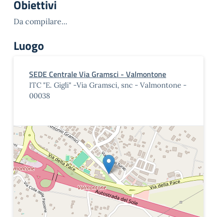
Obiettivi
Da compilare...
Luogo
SEDE Centrale Via Gramsci - Valmontone
ITC "E. Gigli" -Via Gramsci, snc - Valmontone -
00038